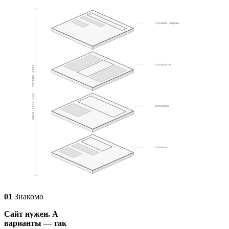
01
первый экран
02
продукты
одна страница · четыре слоя
03
доверие
04
заявка
01
Знакомо
Сайт нужен. А
варианты — так