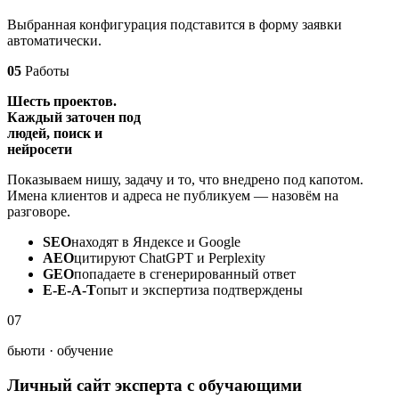
Выбранная конфигурация подставится в форму заявки
автоматически.
05
Работы
Шесть проектов.
Каждый заточен под
людей, поиск и
нейросети
Показываем нишу, задачу и то, что внедрено под капотом.
Имена клиентов и адреса не публикуем — назовём на
разговоре.
SEO
находят в Яндексе и Google
AEO
цитируют ChatGPT и Perplexity
GEO
попадаете в сгенерированный ответ
E-E-A-T
опыт и экспертиза подтверждены
07
бьюти · обучение
Личный сайт эксперта с обучающими