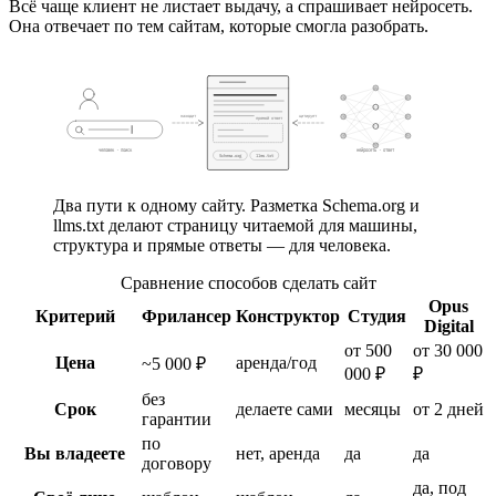
Всё чаще клиент не листает выдачу, а спрашивает нейросеть.
Она отвечает по тем сайтам, которые смогла разобрать.
находит
цитирует
прямой ответ
человек · поиск
нейросеть · ответ
Schema.org
llms.txt
ваш сайт
Два пути к одному сайту. Разметка Schema.org и
llms.txt делают страницу читаемой для машины,
структура и прямые ответы — для человека.
Сравнение способов сделать сайт
Opus
Критерий
Фрилансер
Конструктор
Студия
Digital
от 500
от 30 000
Цена
аренда/год
~5 000 ₽
000 ₽
₽
без
Срок
делаете сами
месяцы
от 2 дней
гарантии
по
Вы владеете
нет, аренда
да
да
договору
да, под