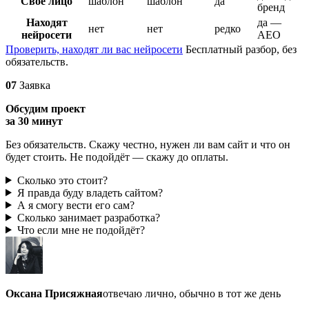
Своё лицо
шаблон
шаблон
да
бренд
Находят
да —
нет
нет
редко
нейросети
AEO
Проверить, находят ли вас нейросети
Бесплатный разбор, без
обязательств.
07
Заявка
Обсудим проект
за 30 минут
Без обязательств. Скажу честно, нужен ли вам сайт и что он
будет стоить. Не подойдёт — скажу до оплаты.
Сколько это стоит?
Я правда буду владеть сайтом?
А я смогу вести его сам?
Сколько занимает разработка?
Что если мне не подойдёт?
Оксана Присяжная
отвечаю лично, обычно в тот же день