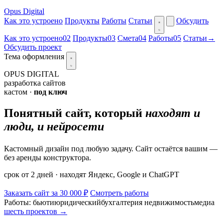
Opus Digital
Как это устроено
Продукты
Работы
Статьи
Обсудить
Как это устроено
02
Продукты
03
Смета
04
Работы
05
Статьи
→
Обсудить проект
Тема оформления
OPUS DIGITAL
разработка сайтов
кастом ·
под ключ
Понятный сайт, который
находят и
люди, и нейросети
Кастомный дизайн под любую задачу. Сайт остаётся вашим —
без аренды конструктора.
срок от 2 дней · находят Яндекс, Google и ChatGPT
Заказать сайт за
30 000 ₽
Смотреть работы
Работы:
бьюти
юридический
бухгалтерия
недвижимость
медиа
шесть проектов →