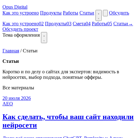
Opus Digital
Как это устроено
Продукты
Работы
Статьи
Обсудить
Как это устроено
02
Продукты
03
Смета
04
Работы
05
Статьи
→
Обсудить проект
Тема оформления
Главная
/
Статьи
Статьи
Коротко и по делу о сайтах для экспертов: видимость в
нейросетях, выбор подхода, понятные офферы.
Все материалы
20 июля 2026
AEO
Как сделать, чтобы ваш сайт находили
нейросети