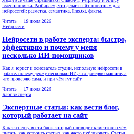
Люди всё чаще спрашивают ChatGPT, Perplexity и Алису
вместо поиска. Разбираем, что делает сайт понятным для
нейросетей: разметка, семантика, llms.txt, факты.
Читать
→
19 июля 2026
Нейросети
Нейросети в работе эксперта: быстро,
эффективно и почему у меня
несколько ИИ-помощников
Как я, юрист и основатель студии, использую нейросети в
работе: почему держу несколько ИИ, что доверяю машине, а
что проверяю сама, и при чём тут сайт.
Читать
→
17 июля 2026
Блог эксперта
Экспертные статьи: как вести блог,
который работает на сайт
Как эксперту вести блог, который приводит клиентов: о чём
писать, как устроить статью, как часто публиковать. Статьи,