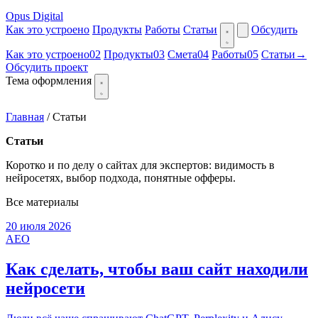
Opus Digital
Как это устроено
Продукты
Работы
Статьи
Обсудить
Как это устроено
02
Продукты
03
Смета
04
Работы
05
Статьи
→
Обсудить проект
Тема оформления
Главная
/
Статьи
Статьи
Коротко и по делу о сайтах для экспертов: видимость в
нейросетях, выбор подхода, понятные офферы.
Все материалы
20 июля 2026
AEO
Как сделать, чтобы ваш сайт находили
нейросети