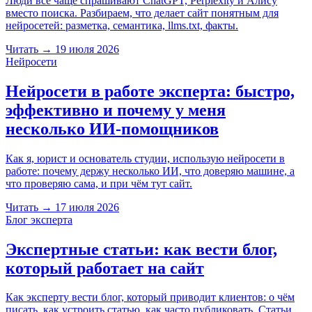
Люди всё чаще спрашивают ChatGPT, Perplexity и Алису
вместо поиска. Разбираем, что делает сайт понятным для
нейросетей: разметка, семантика, llms.txt, факты.
Читать
→
19 июля 2026
Нейросети
Нейросети в работе эксперта: быстро,
эффективно и почему у меня
несколько ИИ-помощников
Как я, юрист и основатель студии, использую нейросети в
работе: почему держу несколько ИИ, что доверяю машине, а
что проверяю сама, и при чём тут сайт.
Читать
→
17 июля 2026
Блог эксперта
Экспертные статьи: как вести блог,
который работает на сайт
Как эксперту вести блог, который приводит клиентов: о чём
писать, как устроить статью, как часто публиковать. Статьи,