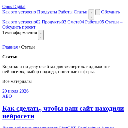
Opus Digital
Как это устроено
Продукты
Работы
Статьи
Обсудить
Как это устроено
02
Продукты
03
Смета
04
Работы
05
Статьи
→
Обсудить проект
Тема оформления
Главная
/
Статьи
Статьи
Коротко и по делу о сайтах для экспертов: видимость в
нейросетях, выбор подхода, понятные офферы.
Все материалы
20 июля 2026
AEO
Как сделать, чтобы ваш сайт находили
нейросети