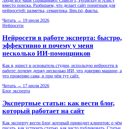
Люди всё чаще спрашивают ChatGPT, Perplexity и Алису
вместо поиска. Разбираем, что делает сайт понятным для
нейросетей: разметка, семантика, llms.txt, факты.
Читать
→
19 июля 2026
Нейросети
Нейросети в работе эксперта: быстро,
эффективно и почему у меня
несколько ИИ-помощников
Как я, юрист и основатель студии, использую нейросети в
работе: почему держу несколько ИИ, что доверяю машине, а
что проверяю сама, и при чём тут сайт.
Читать
→
17 июля 2026
Блог эксперта
Экспертные статьи: как вести блог,
который работает на сайт
Как эксперту вести блог, который приводит клиентов: о чём
писать, как устроить статью, как часто публиковать. Статьи,