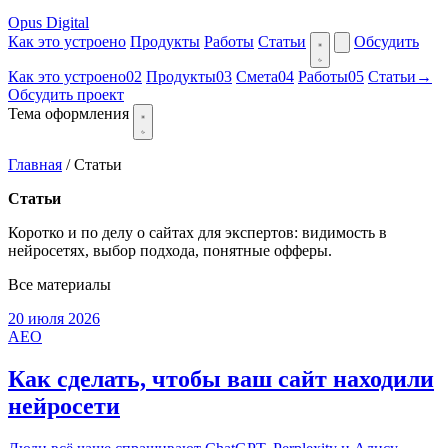
Opus Digital
Как это устроено
Продукты
Работы
Статьи
Обсудить
Как это устроено
02
Продукты
03
Смета
04
Работы
05
Статьи
→
Обсудить проект
Тема оформления
Главная
/
Статьи
Статьи
Коротко и по делу о сайтах для экспертов: видимость в
нейросетях, выбор подхода, понятные офферы.
Все материалы
20 июля 2026
AEO
Как сделать, чтобы ваш сайт находили
нейросети