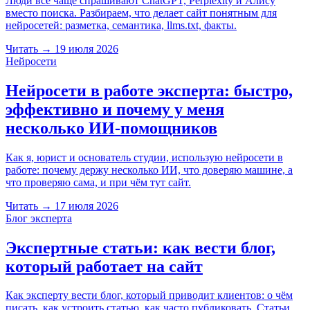
Люди всё чаще спрашивают ChatGPT, Perplexity и Алису
вместо поиска. Разбираем, что делает сайт понятным для
нейросетей: разметка, семантика, llms.txt, факты.
Читать
→
19 июля 2026
Нейросети
Нейросети в работе эксперта: быстро,
эффективно и почему у меня
несколько ИИ-помощников
Как я, юрист и основатель студии, использую нейросети в
работе: почему держу несколько ИИ, что доверяю машине, а
что проверяю сама, и при чём тут сайт.
Читать
→
17 июля 2026
Блог эксперта
Экспертные статьи: как вести блог,
который работает на сайт
Как эксперту вести блог, который приводит клиентов: о чём
писать, как устроить статью, как часто публиковать. Статьи,