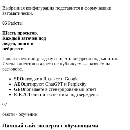
Выбранная конфигурация подставится в форму заявки
автоматически.
05
Работы
Шесть проектов.
Каждый заточен под
людей, поиск и
нейросети
Показываем нишу, задачу и то, что внедрено под капотом.
Имена клиентов и адреса не публикуем — назовём на
разговоре.
SEO
находят в Яндексе и Google
AEO
цитируют ChatGPT и Perplexity
GEO
попадаете в сгенерированный ответ
E-E-A-T
опыт и экспертиза подтверждены
07
бьюти · обучение
Личный сайт эксперта с обучающими