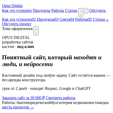
Opus Digital
Как это устроено
Продукты
Работы
Статьи
Обсудить
Как это устроено
02
Продукты
03
Смета
04
Работы
05
Статьи
→
Обсудить проект
Тема оформления
OPUS DIGITAL
разработка сайтов
кастом ·
под ключ
Понятный сайт, который
находят и
люди, и нейросети
Кастомный дизайн под любую задачу. Сайт остаётся вашим —
без аренды конструктора.
срок от 2 дней · находят Яндекс, Google и ChatGPT
Заказать сайт за
30 000 ₽
Смотреть работы
Работы:
бьюти
юридический
бухгалтерия
недвижимость
медиа
шесть проектов →