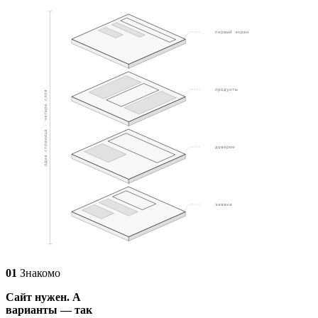
01
первый экран
02
продукты
одна страница · четыре слоя
03
доверие
04
заявка
01
Знакомо
Сайт нужен. А
варианты — так