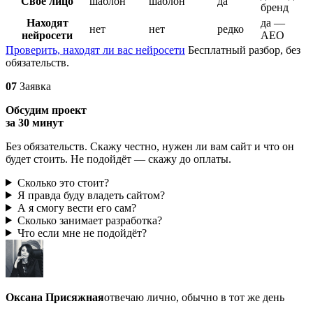
Своё лицо
шаблон
шаблон
да
бренд
Находят
да —
нет
нет
редко
нейросети
AEO
Проверить, находят ли вас нейросети
Бесплатный разбор, без
обязательств.
07
Заявка
Обсудим проект
за 30 минут
Без обязательств. Скажу честно, нужен ли вам сайт и что он
будет стоить. Не подойдёт — скажу до оплаты.
Сколько это стоит?
Я правда буду владеть сайтом?
А я смогу вести его сам?
Сколько занимает разработка?
Что если мне не подойдёт?
Оксана Присяжная
отвечаю лично, обычно в тот же день