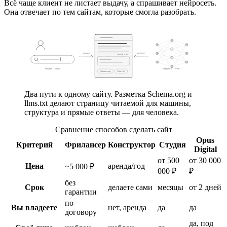
Всё чаще клиент не листает выдачу, а спрашивает нейросеть.
Она отвечает по тем сайтам, которые смогла разобрать.
находит
цитирует
прямой ответ
человек · поиск
нейросеть · ответ
Schema.org
llms.txt
ваш сайт
Два пути к одному сайту. Разметка Schema.org и
llms.txt делают страницу читаемой для машины,
структура и прямые ответы — для человека.
Сравнение способов сделать сайт
Opus
Критерий
Фрилансер
Конструктор
Студия
Digital
от 500
от 30 000
Цена
аренда/год
~5 000 ₽
000 ₽
₽
без
Срок
делаете сами
месяцы
от 2 дней
гарантии
по
Вы владеете
нет, аренда
да
да
договору
да, под