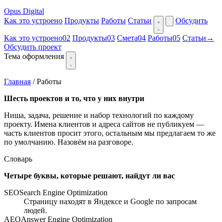
Opus Digital
Как это устроено
Продукты
Работы
Статьи
Обсудить
Как это устроено
02
Продукты
03
Смета
04
Работы
05
Статьи
→
Обсудить проект
Тема оформления
Главная
/
Работы
Шесть проектов и то, что у них внутри
Ниша, задача, решение и набор технологий по каждому
проекту. Имена клиентов и адреса сайтов не публикуем —
часть клиентов просит этого, остальным мы предлагаем то же
по умолчанию. Назовём на разговоре.
Словарь
Четыре буквы, которые решают, найдут ли вас
SEO
Search Engine Optimization
Страницу находят в Яндексе и Google по запросам
людей.
AEO
Answer Engine Optimization