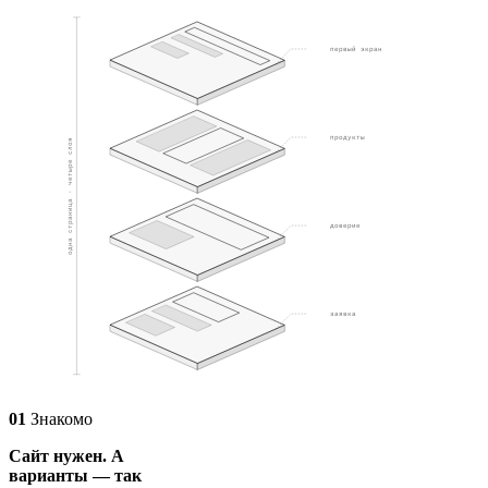
01
первый экран
02
продукты
одна страница · четыре слоя
03
доверие
04
заявка
01
Знакомо
Сайт нужен. А
варианты — так