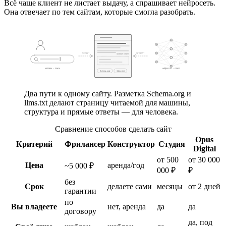
Всё чаще клиент не листает выдачу, а спрашивает нейросеть.
Она отвечает по тем сайтам, которые смогла разобрать.
находит
цитирует
прямой ответ
человек · поиск
нейросеть · ответ
Schema.org
llms.txt
ваш сайт
Два пути к одному сайту. Разметка Schema.org и
llms.txt делают страницу читаемой для машины,
структура и прямые ответы — для человека.
Сравнение способов сделать сайт
Opus
Критерий
Фрилансер
Конструктор
Студия
Digital
от 500
от 30 000
Цена
аренда/год
~5 000 ₽
000 ₽
₽
без
Срок
делаете сами
месяцы
от 2 дней
гарантии
по
Вы владеете
нет, аренда
да
да
договору
да, под