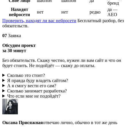
Своё лицо
шаблон
шаблон
да
бренд
Находят
да —
нет
нет
редко
нейросети
AEO
Проверить, находят ли вас нейросети
Бесплатный разбор, без
обязательств.
07
Заявка
Обсудим проект
за 30 минут
Без обязательств. Скажу честно, нужен ли вам сайт и что он
будет стоить. Не подойдёт — скажу до оплаты.
Сколько это стоит?
Я правда буду владеть сайтом?
А я смогу вести его сам?
Сколько занимает разработка?
Что если мне не подойдёт?
Оксана Присяжная
отвечаю лично, обычно в тот же день