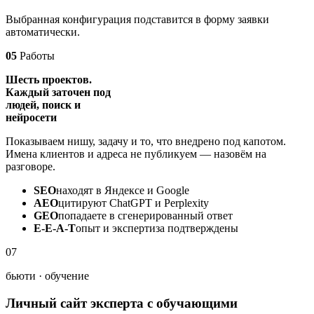
Выбранная конфигурация подставится в форму заявки
автоматически.
05
Работы
Шесть проектов.
Каждый заточен под
людей, поиск и
нейросети
Показываем нишу, задачу и то, что внедрено под капотом.
Имена клиентов и адреса не публикуем — назовём на
разговоре.
SEO
находят в Яндексе и Google
AEO
цитируют ChatGPT и Perplexity
GEO
попадаете в сгенерированный ответ
E-E-A-T
опыт и экспертиза подтверждены
07
бьюти · обучение
Личный сайт эксперта с обучающими