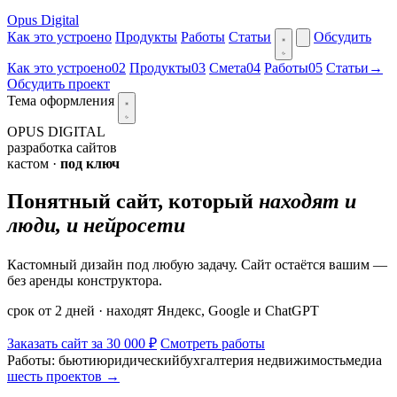
Opus Digital
Как это устроено
Продукты
Работы
Статьи
Обсудить
Как это устроено
02
Продукты
03
Смета
04
Работы
05
Статьи
→
Обсудить проект
Тема оформления
OPUS DIGITAL
разработка сайтов
кастом ·
под ключ
Понятный сайт, который
находят и
люди, и нейросети
Кастомный дизайн под любую задачу. Сайт остаётся вашим —
без аренды конструктора.
срок от 2 дней · находят Яндекс, Google и ChatGPT
Заказать сайт за
30 000 ₽
Смотреть работы
Работы:
бьюти
юридический
бухгалтерия
недвижимость
медиа
шесть проектов →