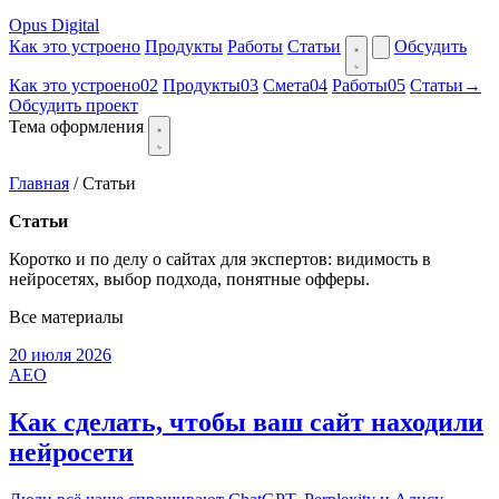
Opus Digital
Как это устроено
Продукты
Работы
Статьи
Обсудить
Как это устроено
02
Продукты
03
Смета
04
Работы
05
Статьи
→
Обсудить проект
Тема оформления
Главная
/
Статьи
Статьи
Коротко и по делу о сайтах для экспертов: видимость в
нейросетях, выбор подхода, понятные офферы.
Все материалы
20 июля 2026
AEO
Как сделать, чтобы ваш сайт находили
нейросети