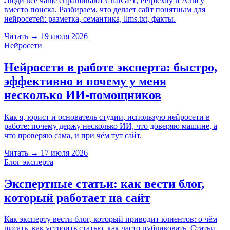
Люди всё чаще спрашивают ChatGPT, Perplexity и Алису
вместо поиска. Разбираем, что делает сайт понятным для
нейросетей: разметка, семантика, llms.txt, факты.
Читать
→
19 июля 2026
Нейросети
Нейросети в работе эксперта: быстро,
эффективно и почему у меня
несколько ИИ-помощников
Как я, юрист и основатель студии, использую нейросети в
работе: почему держу несколько ИИ, что доверяю машине, а
что проверяю сама, и при чём тут сайт.
Читать
→
17 июля 2026
Блог эксперта
Экспертные статьи: как вести блог,
который работает на сайт
Как эксперту вести блог, который приводит клиентов: о чём
писать, как устроить статью, как часто публиковать. Статьи,