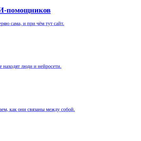
 ИИ-помощников
ряю сама, и при чём тут сайт.
ые находят люди и нейросети.
аем, как они связаны между собой.