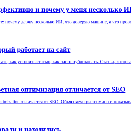
 эффективно и почему у меня несколько
те: почему держу несколько ИИ, что доверяю машине, а что прове
орый работает на сайт
ать, как устроить статью, как часто публиковать. Статьи, котор
етная оптимизация отличается от SEO
timization отличается от SEO. Объясняем три термина и показыв
авали и находились