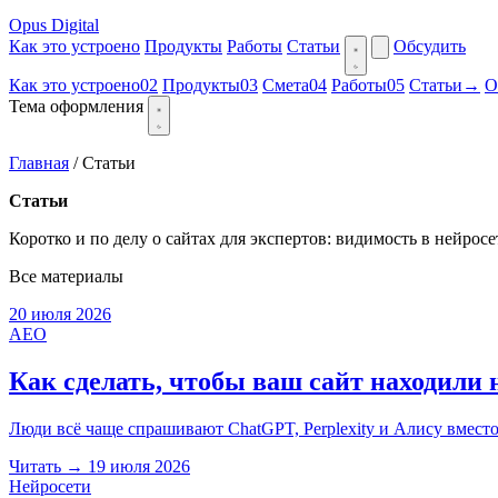
Opus Digital
Как это устроено
Продукты
Работы
Статьи
Обсудить
Как это устроено
02
Продукты
03
Смета
04
Работы
05
Статьи
→
О
Тема оформления
Главная
/
Статьи
Статьи
Коротко и по делу о сайтах для экспертов: видимость в нейрос
Все материалы
20 июля 2026
AEO
Как сделать, чтобы ваш сайт находили 
Люди всё чаще спрашивают ChatGPT, Perplexity и Алису вместо п
Читать
→
19 июля 2026
Нейросети