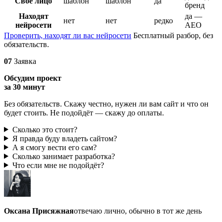
Своё лицо
шаблон
шаблон
да
бренд
Находят
да —
нет
нет
редко
нейросети
AEO
Проверить, находят ли вас нейросети
Бесплатный разбор, без
обязательств.
07
Заявка
Обсудим проект
за 30 минут
Без обязательств. Скажу честно, нужен ли вам сайт и что он
будет стоить. Не подойдёт — скажу до оплаты.
Сколько это стоит?
Я правда буду владеть сайтом?
А я смогу вести его сам?
Сколько занимает разработка?
Что если мне не подойдёт?
Оксана Присяжная
отвечаю лично, обычно в тот же день