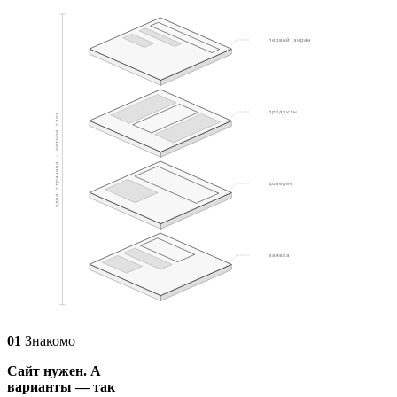
01
первый экран
02
продукты
одна страница · четыре слоя
03
доверие
04
заявка
01
Знакомо
Сайт нужен. А
варианты — так