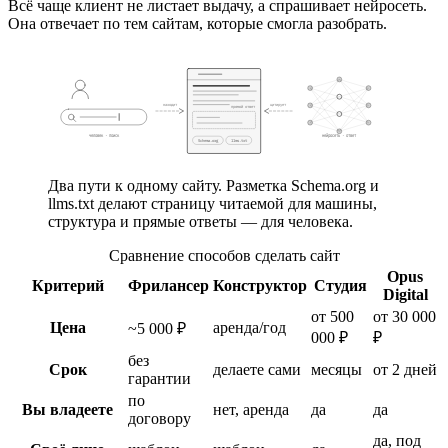
Всё чаще клиент не листает выдачу, а спрашивает нейросеть.
Она отвечает по тем сайтам, которые смогла разобрать.
находит
цитирует
прямой ответ
человек · поиск
нейросеть · ответ
Schema.org
llms.txt
ваш сайт
Два пути к одному сайту. Разметка Schema.org и
llms.txt делают страницу читаемой для машины,
структура и прямые ответы — для человека.
Сравнение способов сделать сайт
Opus
Критерий
Фрилансер
Конструктор
Студия
Digital
от 500
от 30 000
Цена
аренда/год
~5 000 ₽
000 ₽
₽
без
Срок
делаете сами
месяцы
от 2 дней
гарантии
по
Вы владеете
нет, аренда
да
да
договору
да, под