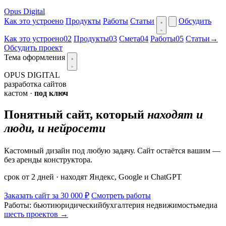
Opus Digital
Как это устроено
Продукты
Работы
Статьи
Обсудить
Как это устроено
02
Продукты
03
Смета
04
Работы
05
Статьи
→
Обсудить проект
Тема оформления
OPUS DIGITAL
разработка сайтов
кастом ·
под ключ
Понятный сайт, который
находят и
люди, и нейросети
Кастомный дизайн под любую задачу. Сайт остаётся вашим —
без аренды конструктора.
срок от 2 дней · находят Яндекс, Google и ChatGPT
Заказать сайт за
30 000 ₽
Смотреть работы
Работы:
бьюти
юридический
бухгалтерия
недвижимость
медиа
шесть проектов →