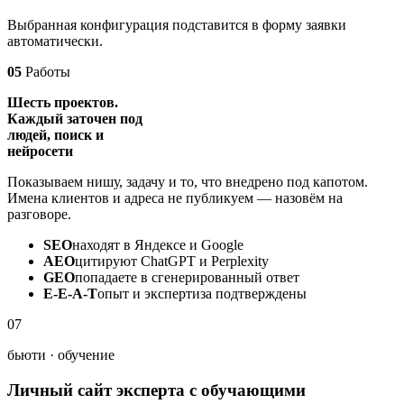
Выбранная конфигурация подставится в форму заявки
автоматически.
05
Работы
Шесть проектов.
Каждый заточен под
людей, поиск и
нейросети
Показываем нишу, задачу и то, что внедрено под капотом.
Имена клиентов и адреса не публикуем — назовём на
разговоре.
SEO
находят в Яндексе и Google
AEO
цитируют ChatGPT и Perplexity
GEO
попадаете в сгенерированный ответ
E-E-A-T
опыт и экспертиза подтверждены
07
бьюти · обучение
Личный сайт эксперта с обучающими